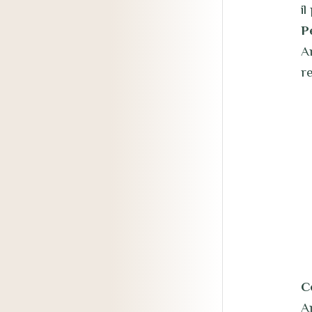
il
P
A
r
C
A