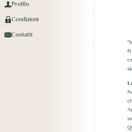
Profilo
Condizioni
Contatti
"
fr
c
s
L
N
ci
An
se
Q