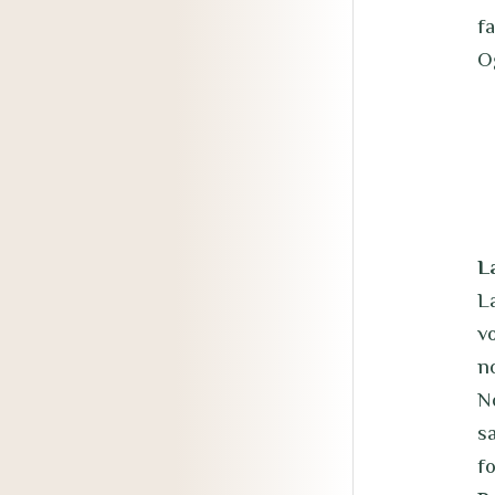
f
Og
L
La
v
n
N
s
f