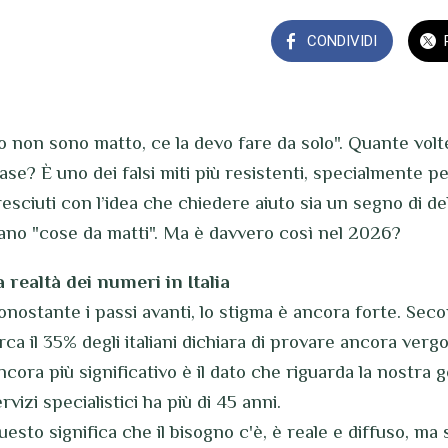
CONDIVIDI
Io non sono matto, ce la devo fare da solo". Quante vol
ase? È uno dei falsi miti più resistenti, specialmente pe
resciuti con l’idea che chiedere aiuto sia un segno di d
iano "cose da matti". Ma è davvero così nel 2026?
a realtà dei numeri in Italia
onostante i passi avanti, lo stigma è ancora forte. Sec
rca il 35% degli italiani dichiara di provare ancora verg
cora più significativo è il dato che riguarda la nostra ge
rvizi specialistici ha più di 45 anni.
uesto significa che il bisogno c'è, è reale e diffuso, m