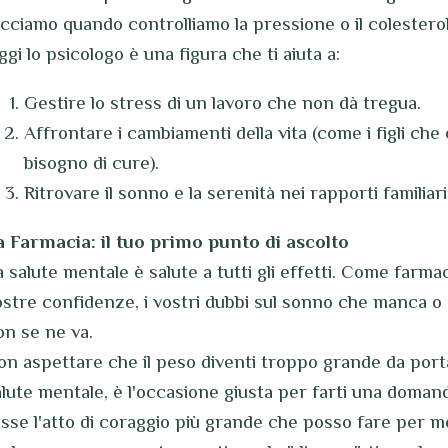
acciamo quando controlliamo la pressione o il colesterol
gi lo psicologo è una figura che ti aiuta a:
Gestire lo stress di un lavoro che non dà tregua.
Affrontare i cambiamenti della vita (come i figli ch
bisogno di cure).
Ritrovare il sonno e la serenità nei rapporti familiari
a Farmacia: il tuo primo punto di ascolto
 salute mentale è salute a tutti gli effetti. Come farmac
ostre confidenze, i vostri dubbi sul sonno che manca o 
on se ne va.
on aspettare che il peso diventi troppo grande da port
alute mentale, è l'occasione giusta per farti una domand
osse l'atto di coraggio più grande che posso fare per me